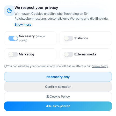
crypto.randomUUID is not a function
We respect your privacy
Seite neu laden
Wir nutzen Cookies und ähnliche Technologien für
Reichweitenmessung, personalisierte Werbung und die Einbindung
Zurück zur Startseite
externer Inhalte (§ 25 TTDSG).
Dabei werden Daten von
8
Show more
Drittanbietern
is processed.
When activating Google or Meta
services, data may be transferred to the USA (third-country
Necessary
(
always
transfer).
Privacy Policy
Statistics
active
)
Marketing
External media
You can withdraw your consent at any time with future effect in our
Cookie Policy
.
Necessary only
Confirm selection
Cookie Policy
Alle akzeptieren