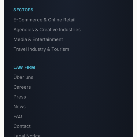
SECTORS
E-Commerce & Online Retail
Agencies & Creative Industries
Media & Entertainment
Travel Industry & Tourism
LAW FIRM
Über uns
Careers
Press
News
FAQ
Contact
Legal Notice