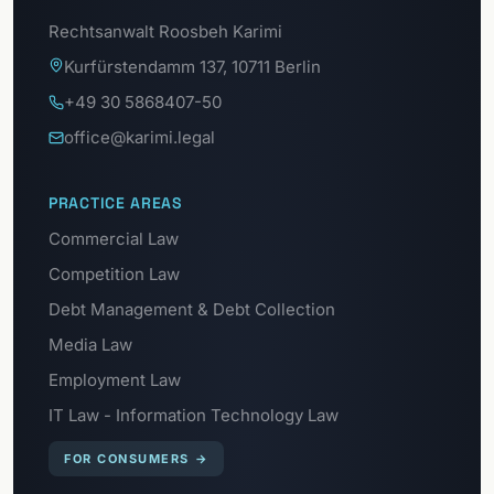
Rechtsanwalt Roosbeh Karimi
Kurfürstendamm 137, 10711 Berlin
+49 30 5868407-50
office@karimi.legal
PRACTICE AREAS
Commercial Law
Competition Law
Debt Management & Debt Collection
Media Law
Employment Law
IT Law - Information Technology Law
FOR CONSUMERS
→