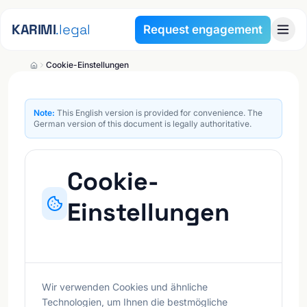
Skip to content
KARIMI
.legal
Request engagement
Cookie-Einstellungen
Note:
This English version is provided for convenience. The
German version of this document is legally authoritative.
Cookie-
Einstellungen
Stand:
6. August 2026
| Version
1.3
Wir verwenden Cookies und ähnliche
Technologien, um Ihnen die bestmögliche