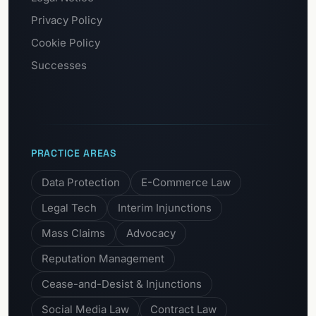
Privacy Policy
Cookie Policy
Successes
PRACTICE AREAS
Data Protection
E-Commerce Law
Legal Tech
Interim Injunctions
Mass Claims
Advocacy
Reputation Management
Cease-and-Desist & Injunctions
Social Media Law
Contract Law