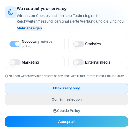
crypto.randomUUID is not a function
We respect your privacy
Seite neu laden
Wir nutzen Cookies und ähnliche Technologien für
Reichweitenmessung, personalisierte Werbung und die Einbindung
Zurück zur Startseite
externer Inhalte (§ 25 TTDSG).
Dabei werden Daten von
8
Mehr anzeigen
Drittanbietern
is processed.
By activating Google or Meta
services, data may be transferred to the USA (third-country
Necessary
(
always
transfer).
Privacy Policy
Statistics
active
)
Marketing
External media
You can withdraw your consent at any time with future effect in our
Cookie Policy
.
Necessary only
Confirm selection
Cookie Policy
Accept all