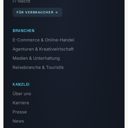
IT-Recht
FÜR VERBRAUCHER
→
BRANCHEN
E-Commerce & Online-Handel
Agenturen & Kreativwirtschaft
Medien & Unterhaltung
Reisebranche & Touristik
KANZLEI
Über uns
Karriere
Presse
News