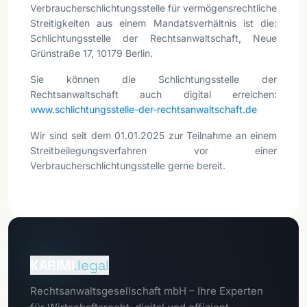
Verbraucherschlichtungsstelle für vermögensrechtliche
Streitigkeiten aus einem Mandatsverhältnis ist die:
Schlichtungsstelle der Rechtsanwaltschaft, Neue
Grünstraße 17, 10179 Berlin.
Sie können die Schlichtungsstelle der
Rechtsanwaltschaft auch digital erreichen:
www.schlichtungsstelle-der-rechtsanwaltschaft.de
Wir sind seit dem 01.01.2025 zur Teilnahme an einem
Streitbeilegungsverfahren vor einer
Verbraucherschlichtungsstelle gerne bereit.
Zum
Mandantenportal
KARIMI
.legal
Zum
Rechtsanwaltsgesellschaft mbH – Ihre Experten
Datenschutzportal