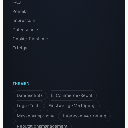
FAQ
Kontakt
Impressum
Datenschutz
Cookie-Richtlinie
Erfolge
THEMEN
Datenschutz
E-Commerce-Recht
Legal-Tech
Einstweilige Verfügung
Massenansprüche
Interessenvertretung
Reputationsmanagement