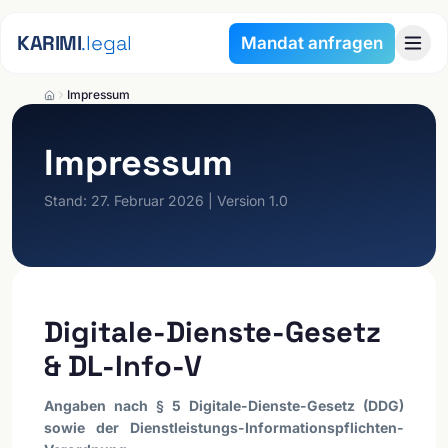
Zum Inhalt springen
KARIMI
.legal
Mandat anfragen
Impressum
Impressum
Stand:
27. Februar 2026
| Version
1.0
Digitale-Dienste-Gesetz
& DL-Info-V
Angaben nach § 5 Digitale-Dienste-Gesetz (DDG)
sowie der Dienstleistungs-Informationspflichten-