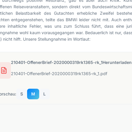
z durchwegs positiver Resonanz, gab es aber auch Kritik. Kurio
ffenen Reiseveranstaltern, sondern direkt vom Bundeswirtschaftsm
htlichen Belastbarkeit des Gutachten erhebliche Zweifel beste
hten entgegenstehen, teilte das BMWi leider nicht mit. Auch enth
re inhaltliche Fehler, was uns zum Schluss führt, dass eine jur
ungnahme wohl kaum vorausgegangen war. Bedauerlich ist nur, dass
) nicht hilft. Unsere Stellungnahme im Wortlaut:
210401-OffenerBrief-2020000319rk1365-rk_1Herunterladen
210401-OffenerBrief-2020000319rk1365-rk_1.pdf
orschau:
S
M
L