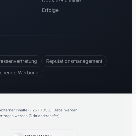
Cookie-Richtlinie
Erfolge
ressenvertretung
Reputationsmanagement
ichende Werbung
externer Inhalte (§ 25 TTDSG).
Dabei werden
100
%
empfehlen uns
tragen werden (Drittlandtransfer).