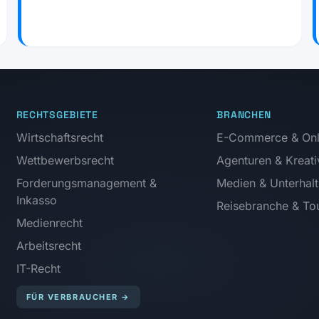
RECHTSGEBIETE
BRANCHEN
Wirtschaftsrecht
E-Commerce & Onl
Wettbewerbsrecht
Agenturen & Kreati
Forderungsmanagement &
Medien & Unterhal
Inkasso
Reisebranche & Tou
Medienrecht
Arbeitsrecht
IT-Recht
FÜR VERBRAUCHER
→