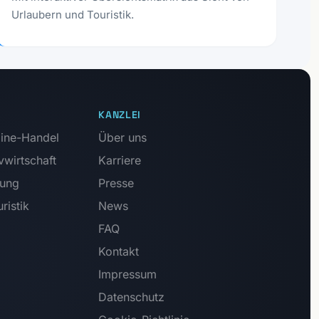
Urlaubern und Touristik.
KANZLEI
ine-Handel
Über uns
vwirtschaft
Karriere
tung
Presse
ristik
News
FAQ
Kontakt
Impressum
Datenschutz