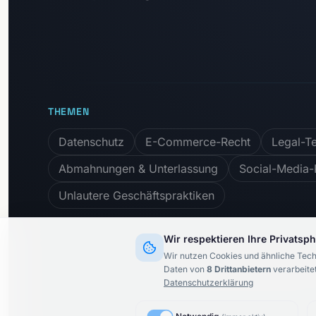
THEMEN
Datenschutz
E-Commerce-Recht
Legal-T
Abmahnungen & Unterlassung
Social-Media-
Unlautere Geschäftspraktiken
Wir respektieren Ihre Privatsp
Wir nutzen Cookies und ähnliche Tech
Newsletter abonnieren:
Daten von
8
Drittanbietern
verarbeitet
Datenschutzerklärung