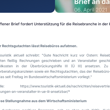
Datenschutz
Agenturen &
Kreativwirtschaft
E-Commerce-Recht
Medien & Unterhaltung
Legal-Tech
ffener Brief fordert Unterstützung für die Reisebranche in der 
Reisebranche & Touristik
Einstweilige Verfügung
Massenansprüche
Interessenvertretung
r Rechtsgutachten lässt Reisebüros aufatmen.
Reputationsmanagement
Abmahnungen &
ouristik aktuell schreibt: "Gute Nachricht kurz vor Ostern: Reis
Unterlassung
ten fleißig Rechnungen geschrieben und an Veranstalter geschi
allkosten in der Überbrückungshilfe III (Ü III) ansetzen. 
Social-Media-Recht
rberatungskanzleien sowie ein Rechtsgutachten, das der Reisebür
Vertragsrecht
as seit Freitag im Bundeswirtschaftsministerium vorliegt."
Irreführende Werbung
lle: https://www.touristik-aktuell.de/nachrichten/reisevertri
Vergleichende Werbung
ungen-an-veranstalter-in-ue-iii-ansetzbar/*
Unlautere
Geschäftspraktiken
ose Stellungnahme aus dem Wirtschaftsministerium