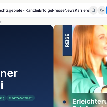
echtsgebiete
Kanzlei
Erfolge
Presse
News
Karriere
Wi
Zum
Mandante
Zum
Datenschu
ener
i
BRANCHEN
tung
Wirtschaftsrecht
E-Commerce & Online-
THEMEN
Handel