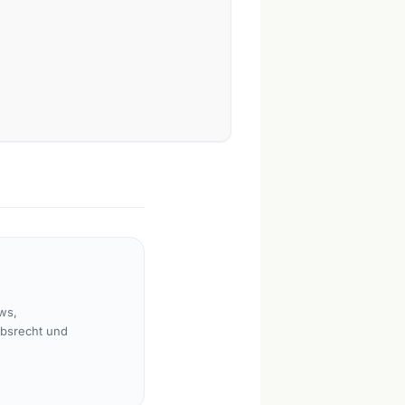
ws,
rbsrecht und