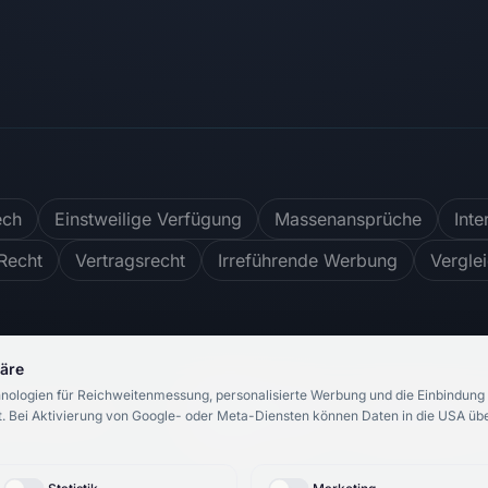
ech
Einstweilige Verfügung
Massenansprüche
Inte
Recht
Vertragsrecht
Irreführende Werbung
Vergle
häre
nologien für Reichweitenmessung, personalisierte Werbung und die Einbindung 
4.8
/ 5
748
Bewertungen
.
Bei Aktivierung von Google- oder Meta-Diensten können Daten in die USA über