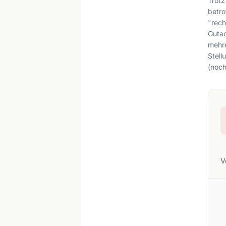
Trot
betro
"rec
Gutac
mehre
Stell
(noch
V