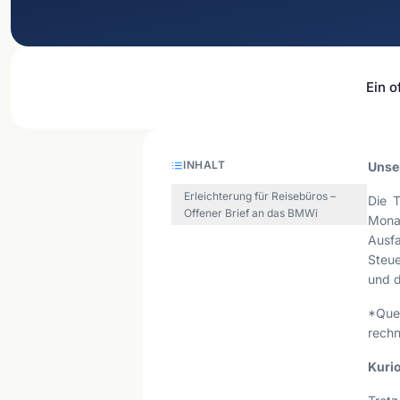
Ein o
INHALT
Unse
Erleichterung für Reisebüros –
Die T
Offener Brief an das BMWi
Mona
Ausf
Steue
und d
*Que
rechn
Kuri