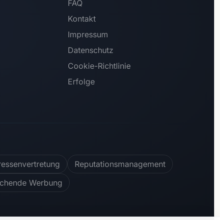
FAQ
Kontakt
Impressum
Datenschutz
Cookie-Richtlinie
Erfolge
ressenvertretung
Reputationsmanagement
ichende Werbung