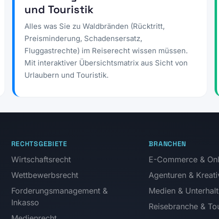
und Touristik
Alles was Sie zu Waldbränden (Rücktritt,
Preisminderung, Schadensersatz,
Fluggastrechte) im Reiserecht wissen müssen.
Mit interaktiver Übersichtsmatrix aus Sicht von
Urlaubern und Touristik.
RECHTSGEBIETE
BRANCHEN
Wirtschaftsrecht
E-Commerce & Onl
Wettbewerbsrecht
Agenturen & Kreati
Forderungsmanagement &
Medien & Unterhal
Inkasso
Reisebranche & Tou
Medienrecht