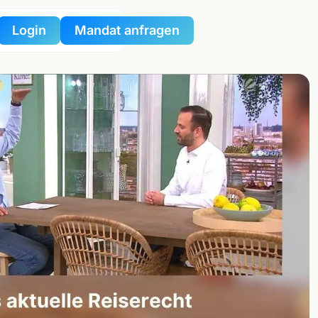
Login
Mandat anfragen
nportal
tzportal