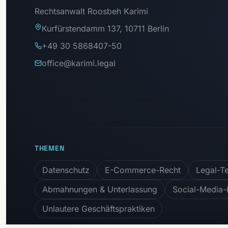
Rechtsanwalt Roosbeh Karimi
Kurfürstendamm 137, 10711 Berlin
+49 30 5868407-50
office@karimi.legal
THEMEN
Datenschutz
E-Commerce-Recht
Legal-T
Abmahnungen & Unterlassung
Social-Media-
Unlautere Geschäftspraktiken