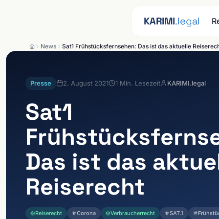
Zum Inhalt springen
KARIMI
.legal
R
News
Sat1 Frühstücksfernsehen: Das ist das aktuelle Reiserec
Presse
2. August 2021
1
Min. Lesezeit
KARIMI.legal
Sat1
Frühstücksferns
Das ist das aktue
Reiserecht
Reiserecht
Corona
Verbraucherrecht
SAT.1
Frühstü