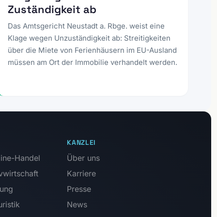
Zuständigkeit ab
Das Amtsgericht Neustadt a. Rbge. weist eine
Klage wegen Unzuständigkeit ab: Streitigkeiten
über die Miete von Ferienhäusern im EU-Ausland
müssen am Ort der Immobilie verhandelt werden.
KANZLEI
ine-Handel
Über uns
vwirtschaft
Karriere
tung
Presse
ristik
News