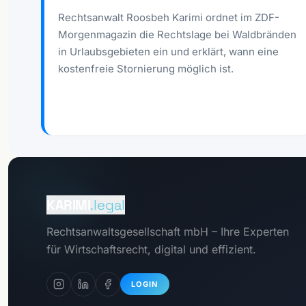
Rechtsanwalt Roosbeh Karimi ordnet im ZDF-
Morgenmagazin die Rechtslage bei Waldbränden
in Urlaubsgebieten ein und erklärt, wann eine
kostenfreie Stornierung möglich ist.
Zum
Mandantenportal
KARIMI
.legal
Zum
Rechtsanwaltsgesellschaft mbH – Ihre Experten
Datenschutzportal
für Wirtschaftsrecht, digital und effizient.
LOGIN