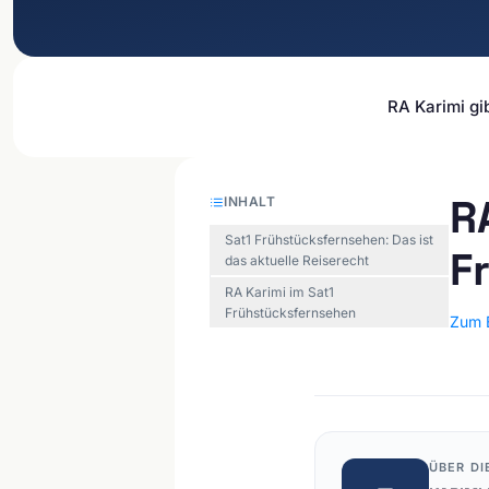
RA Karimi gi
R
INHALT
Sat1 Frühstücksfernsehen: Das ist
F
das aktuelle Reiserecht
RA Karimi im Sat1
Frühstücksfernsehen
Zum 
ÜBER DI