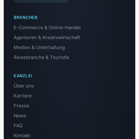
BRANCHEN
E-Commerce & Online-Handel
Agenturen & Kreativwirtschaft
Medien & Unterhaltung
Reisebranche & Touristik
KANZLEI
Über uns
Karriere
Presse
News
FAQ
Kontakt