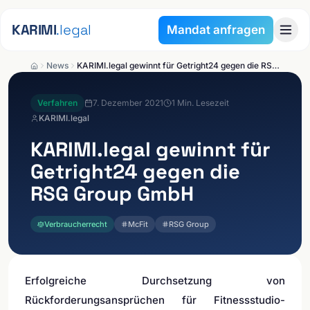
Zum Inhalt springen
KARIMI
.legal
Mandat anfragen
News
KARIMI.legal gewinnt für Getright24 gegen die RSG Group GmbH
Verfahren
7. Dezember 2021
1
Min. Lesezeit
KARIMI.legal
KARIMI.legal
gewinnt für
Getright24 gegen die
RSG Group GmbH
Verbraucherrecht
McFit
RSG Group
Erfolgreiche Durchsetzung von
Rückforderungsansprüchen für Fitnessstudio-