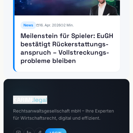
News
16. Apr. 2026
2
Min.
Meilenstein für Spieler: EuGH
bestätigt Rückerstattungs­
anspruch – Vollstreckungs­
probleme bleiben
Zum
Mandantenportal
KARIMI
.legal
Zum
Rechtsanwaltsgesellschaft mbH – Ihre Experten
Datenschutzportal
für Wirtschaftsrecht, digital und effizient.