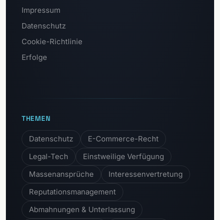
Impressum
Datenschutz
Cookie-Richtlinie
Erfolge
THEMEN
Datenschutz
E-Commerce-Recht
Legal-Tech
Einstweilige Verfügung
Massenansprüche
Interessenvertretung
Reputationsmanagement
Abmahnungen & Unterlassung