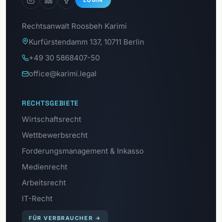
LOGIN
Rechtsanwalt Roosbeh Karimi
Kurfürstendamm 137, 10711 Berlin
+49 30 5868407-50
office@karimi.legal
RECHTSGEBIETE
Wirtschaftsrecht
Wettbewerbsrecht
Forderungsmanagement & Inkasso
Medienrecht
Arbeitsrecht
IT-Recht
FÜR VERBRAUCHER
→