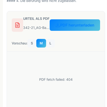
#### 4. Die Berufung wird nicht zugelassen.
URTEIL ALS PDF
PDF herunterladen
342-21_AG-Bamberg_0103-C-922-21_30-11-2021-2.pdf
Vorschau:
S
M
L
PDF fetch failed: 404