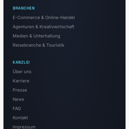
BRANCHEN
E-Commerce & Online-Handel
Agenturen & Kreativwirtschaft
Medien & Unterhaltung
Reisebranche & Touristik
KANZLEI
Über uns
Karriere
Presse
News
FAQ
Kontakt
Impressum