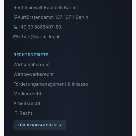
Rechtsanwalt Roosbeh Karimi
Kurfürstendamm 137, 10711 Berlin
+49 30 5868407-50
office@karimi.legal
RECHTSGEBIETE
Wirtschaftsrecht
Wettbewerbsrecht
Forderungsmanagement & Inkasso
Medienrecht
Arbeitsrecht
IT-Recht
FÜR VERBRAUCHER
→