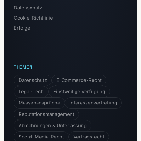
Datenschutz
Cookie-Richtlinie
Erfolge
THEMEN
Datenschutz
E-Commerce-Recht
Legal-Tech
Einstweilige Verfügung
Massenansprüche
Interessenvertretung
Reputationsmanagement
Abmahnungen & Unterlassung
Social-Media-Recht
Vertragsrecht