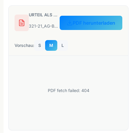
URTEIL ALS PDF
PDF herunterladen
321-21_AG-Bamberg_0103-C-919-21_07-12-2021-1.pdf
Vorschau:
S
M
L
PDF fetch failed: 404