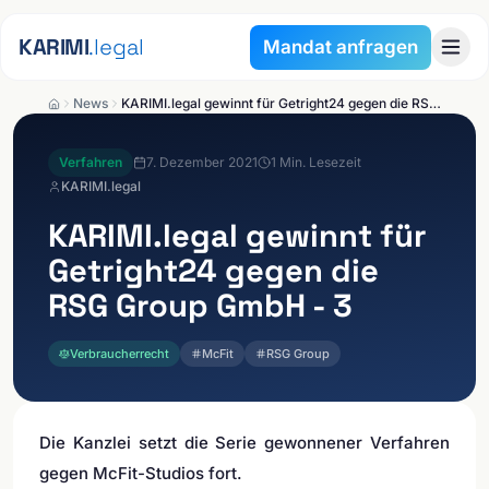
Zum Inhalt springen
KARIMI
.legal
Mandat anfragen
News
KARIMI.legal gewinnt für Getright24 gegen die RSG Group GmbH - 3
Verfahren
7. Dezember 2021
1
Min. Lesezeit
KARIMI.legal
KARIMI.legal
gewinnt für
Getright24 gegen die
RSG Group GmbH - 3
Verbraucherrecht
McFit
RSG Group
Die Kanzlei setzt die Serie gewonnener Verfahren
gegen McFit-Studios fort.