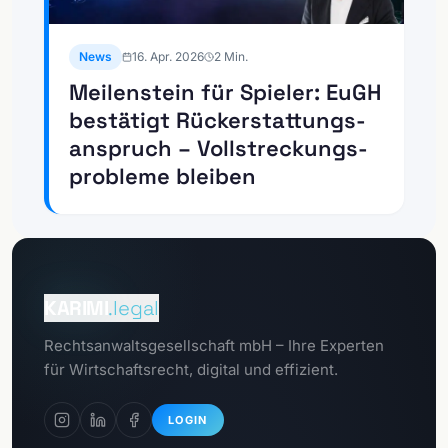
News
16. Apr. 2026
2
Min.
Meilenstein für Spieler: EuGH
bestätigt Rückerstattungs­
anspruch – Vollstreckungs­
probleme bleiben
Zum
Mandantenportal
KARIMI
.legal
Zum
Rechtsanwaltsgesellschaft mbH – Ihre Experten
Datenschutzportal
für Wirtschaftsrecht, digital und effizient.
LOGIN