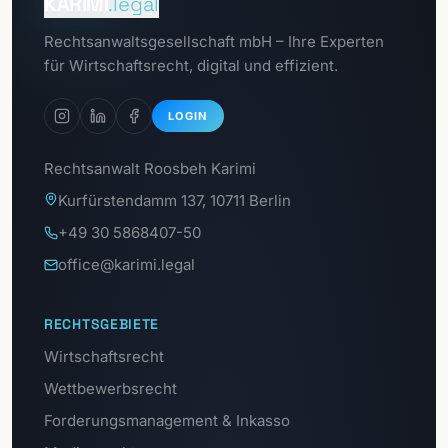
KARIMI
.legal
Zum
Rechtsanwaltsgesellschaft mbH – Ihre Experten
Datenschutzportal
für Wirtschaftsrecht, digital und effizient.
LOGIN
Rechtsanwalt Roosbeh Karimi
Kurfürstendamm 137, 10711 Berlin
+49 30 5868407-50
office@karimi.legal
RECHTSGEBIETE
Wirtschaftsrecht
Wettbewerbsrecht
Forderungsmanagement & Inkasso