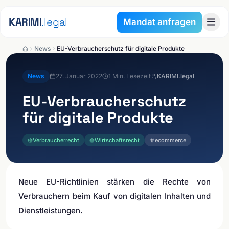
Zum Inhalt springen
KARIMI
.legal
Mandat anfragen
News
EU-Verbraucherschutz für digitale Produkte
News
27. Januar 2022
1
Min. Lesezeit
KARIMI.legal
EU-Verbraucherschutz
für digitale Produkte
Verbraucherrecht
Wirtschaftsrecht
ecommerce
Neue EU-Richtlinien stärken die Rechte von
Verbrauchern beim Kauf von digitalen Inhalten und
Dienstleistungen.