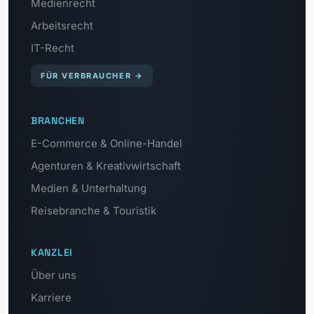
Medienrecht
Arbeitsrecht
IT-Recht
FÜR VERBRAUCHER
→
BRANCHEN
E-Commerce & Online-Handel
Agenturen & Kreativwirtschaft
Medien & Unterhaltung
Reisebranche & Touristik
KANZLEI
Über uns
Karriere