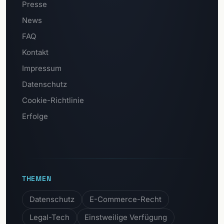
Presse
News
FAQ
Kontakt
Impressum
Datenschutz
Cookie-Richtlinie
Erfolge
THEMEN
Datenschutz
E-Commerce-Recht
Legal-Tech
Einstweilige Verfügung