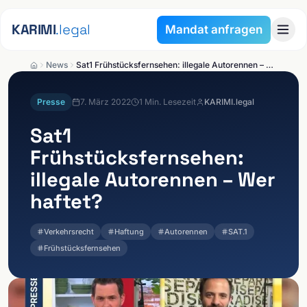
Zum Inhalt springen
KARIMI
.legal
Mandat anfragen
News
Sat1 Frühstücksfernsehen: illegale Autorennen – Wer haftet?
Presse
7. März 2022
1
Min. Lesezeit
KARIMI.legal
Sat1
Frühstücksfernsehen:
illegale Autorennen – Wer
haftet?
Verkehrsrecht
Haftung
Autorennen
SAT.1
Frühstücksfernsehen