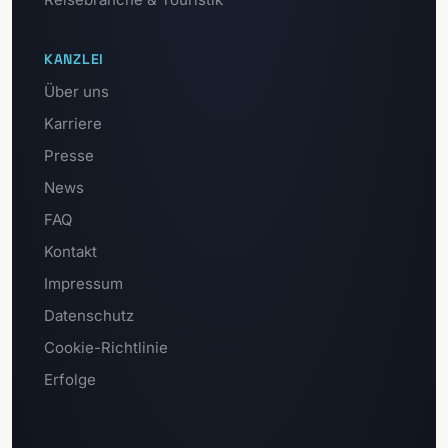
KANZLEI
Über uns
Karriere
Presse
News
FAQ
Kontakt
Impressum
Datenschutz
Cookie-Richtlinie
Erfolge