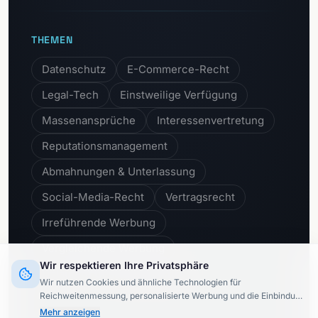
THEMEN
Datenschutz
E-Commerce-Recht
Legal-Tech
Einstweilige Verfügung
Massenansprüche
Interessenvertretung
Reputationsmanagement
Abmahnungen & Unterlassung
Social-Media-Recht
Vertragsrecht
Irreführende Werbung
Vergleichende Werbung
Wir respektieren Ihre Privatsphäre
Unlautere Geschäftspraktiken
Wir nutzen Cookies und ähnliche Technologien für
Reichweitenmessung, personalisierte Werbung und die Einbindung
externer Inhalte (§ 25 TTDSG).
Dabei werden Daten von
8
Mehr anzeigen