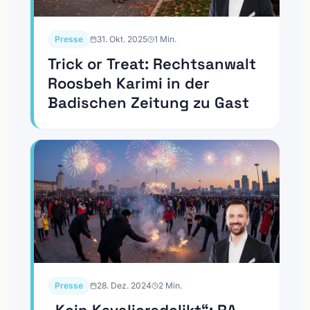
Presse
31. Okt. 2025
1
Min.
Trick or Treat: Rechtsanwalt
Roosbeh Karimi in der
Badischen Zeitung zu Gast
Presse
28. Dez. 2024
2
Min.
„Kein Kavaliersdelikt“: RA