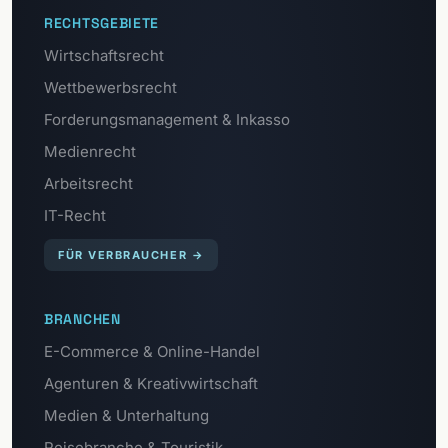
RECHTSGEBIETE
Wirtschaftsrecht
Wettbewerbsrecht
Forderungsmanagement & Inkasso
Medienrecht
Arbeitsrecht
IT-Recht
FÜR VERBRAUCHER
→
BRANCHEN
E-Commerce & Online-Handel
Agenturen & Kreativwirtschaft
Medien & Unterhaltung
Reisebranche & Touristik