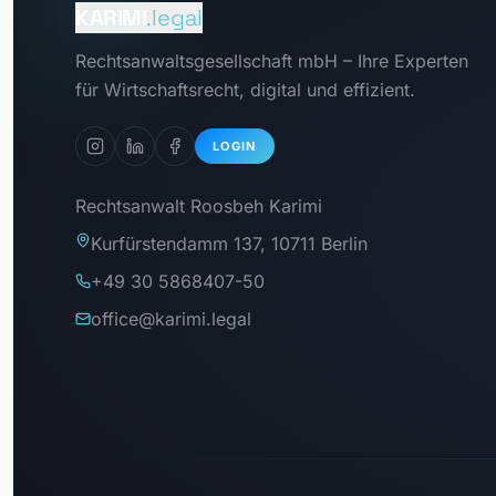
Mandantenportal
KARIMI
.legal
Zum
Rechtsanwaltsgesellschaft mbH – Ihre Experten
Datenschutzportal
für Wirtschaftsrecht, digital und effizient.
LOGIN
Rechtsanwalt Roosbeh Karimi
Kurfürstendamm 137, 10711 Berlin
+49 30 5868407-50
office@karimi.legal