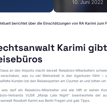
Datenschutz
Agenturen &
Kreativwirtschaft
E-Commerce-Recht
Medien & Unterhaltung
Legal-Tech
 Aktuell berichtet über die Einschätzungen von RA Karimi zum 
Reisebranche & Touristik
Einstweilige Verfügung
Massenansprüche
Interessenvertretung
echtsanwalt Karimi gibt
Reputationsmanagement
Abmahnungen &
eisebüros
Unterlassung
Social-Media-Recht
haos an den Airports macht derzeit Reisebüro-Mitarbeitern schwer
Vertragsrecht
 verschoben, was zu viel Mehrarbeit in den Agenturen führt – u
Irreführende Werbung
eifelte Kunden bei den Reiseexperten am Counter an und bitten um H
Vergleichende Werbung
 was darf ein Reisebüro-Mitarbeiter und wie hilft er seinen K
Unlautere
ebüro-Verbands VUSR „Marija Late Night" beantwortete der auf 
Geschäftspraktiken
sanwalt Roosbeh Karimi aus Berlin Fragen und gab Tipps.