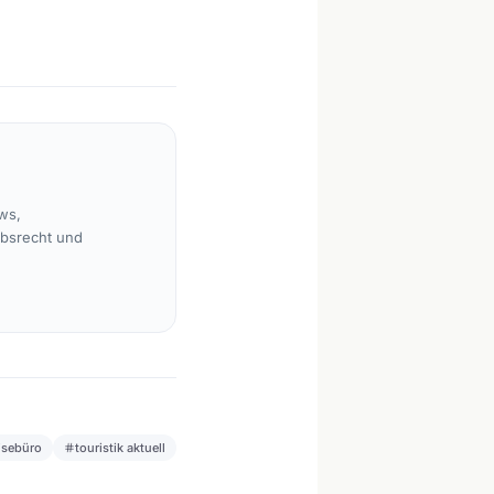
ws,
rbsrecht und
isebüro
touristik aktuell