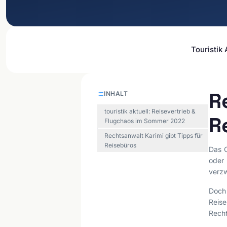
Touristik
R
INHALT
touristik aktuell: Reisevertrieb &
R
Flugchaos im Sommer 2022
Rechtsanwalt Karimi gibt Tipps für
Reisebüros
Das C
oder
verzw
Doch
Reis
Recht