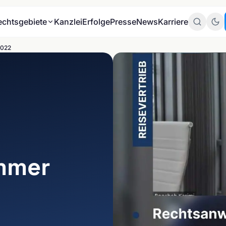
echtsgebiete
Kanzlei
Erfolge
Presse
News
Karriere
2022
Zum
Mandante
Zum
Datenschu
mmer
BRANCHEN
E-Commerce & Online-
THEMEN
Handel