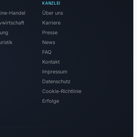
KANZLEI
ine-Handel
Über uns
vwirtschaft
Karriere
tung
Presse
ristik
News
FAQ
Kontakt
Impressum
Datenschutz
Cookie-Richtlinie
Erfolge