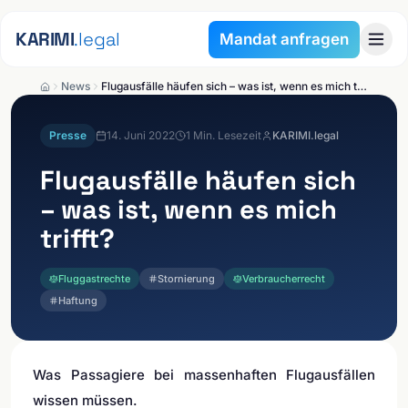
Zum Inhalt springen
KARIMI
.legal
Mandat anfragen
News
Flugausfälle häufen sich – was ist, wenn es mich trifft?
Presse
14. Juni 2022
1
Min. Lesezeit
KARIMI.legal
Flugausfälle häufen sich
– was ist, wenn es mich
trifft?
Fluggastrechte
Stornierung
Verbraucherrecht
Haftung
Was Passagiere bei massenhaften Flugausfällen
wissen müssen.