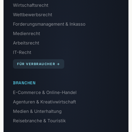
Wirtschaftsrecht
Wettbewerbsrecht
Forderungsmanagement & Inkasso
Medienrecht
Arbeitsrecht
IT-Recht
FÜR VERBRAUCHER
→
BRANCHEN
E-Commerce & Online-Handel
Agenturen & Kreativwirtschaft
Medien & Unterhaltung
Reisebranche & Touristik