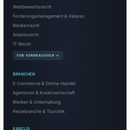
Wettbewerbsrecht
Forderungsmanagement & Inkasso
Medienrecht
Arbeitsrecht
IT-Recht
FÜR VERBRAUCHER
→
BRANCHEN
E-Commerce & Online-Handel
Agenturen & Kreativwirtschaft
Medien & Unterhaltung
Reisebranche & Touristik
KANZLEI