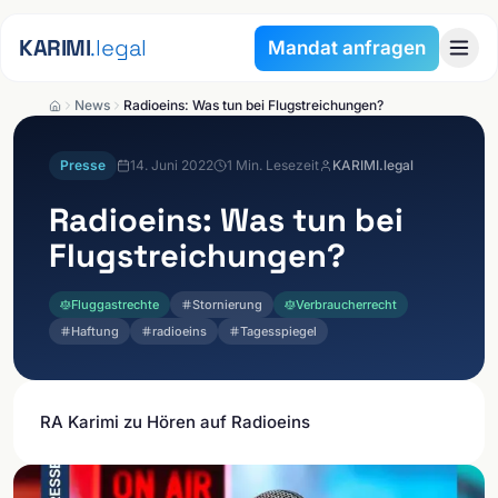
Zum Inhalt springen
KARIMI
.legal
Mandat anfragen
News
Radioeins: Was tun bei Flugstreichungen?
Presse
14. Juni 2022
1
Min. Lesezeit
KARIMI.legal
Radioeins: Was tun bei
Flugstreichungen?
Fluggastrechte
Stornierung
Verbraucherrecht
Haftung
radioeins
Tagesspiegel
RA Karimi zu Hören auf Radioeins