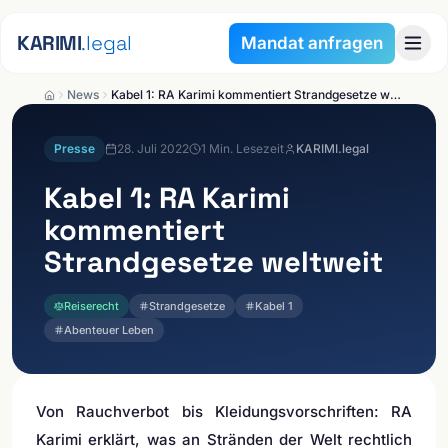
Zum Inhalt springen
KARIMI
.legal
Mandat anfragen
News
Kabel 1: RA Karimi kommentiert Strandgesetze weltweit
Presse
28. Juli 2022
1
Min. Lesezeit
KARIMI.legal
Kabel 1: RA Karimi
kommentiert
Strandgesetze weltweit
Reiserecht
Strandgesetze
Kabel 1
Abenteuer Leben
Von Rauchverbot bis Kleidungsvorschriften: RA
Karimi erklärt, was an Stränden der Welt rechtlich