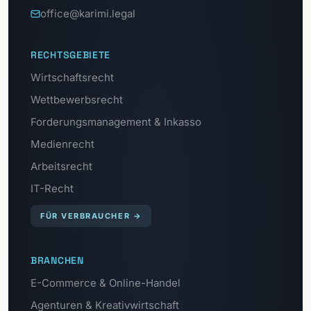
office@karimi.legal
RECHTSGEBIETE
Wirtschaftsrecht
Wettbewerbsrecht
Forderungsmanagement & Inkasso
Medienrecht
Arbeitsrecht
IT-Recht
FÜR VERBRAUCHER
→
BRANCHEN
E-Commerce & Online-Handel
Agenturen & Kreativwirtschaft