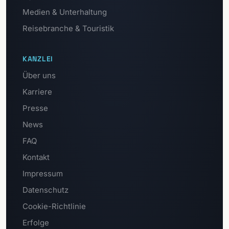
Medien & Unterhaltung
Reisebranche & Touristik
KANZLEI
Über uns
Karriere
Presse
News
FAQ
Kontakt
Impressum
Datenschutz
Cookie-Richtlinie
Erfolge