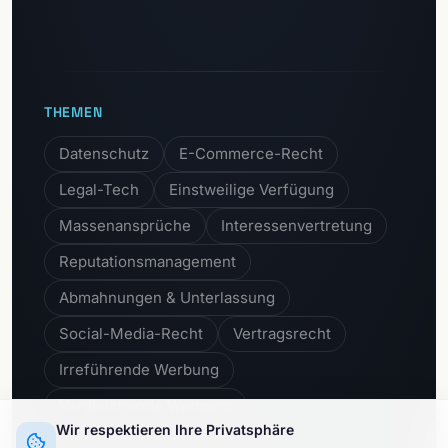
THEMEN
Datenschutz
E-Commerce-Recht
Legal-Tech
Einstweilige Verfügung
Massenansprüche
Interessenvertretung
Reputationsmanagement
Abmahnungen & Unterlassung
Social-Media-Recht
Vertragsrecht
Irreführende Werbung
Vergleichende Werbung
Wir respektieren Ihre Privatsphäre
Unlautere Geschäftspraktiken