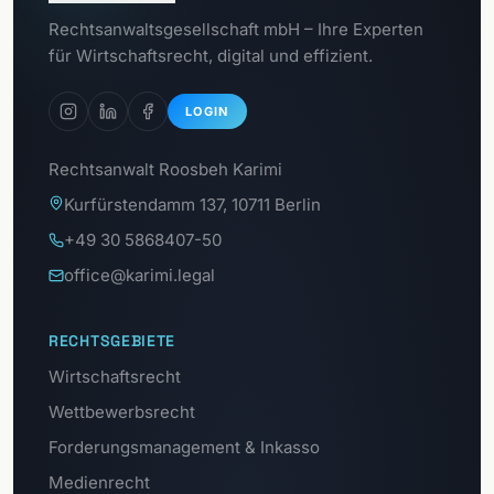
Zum
Rechtsanwaltsgesellschaft mbH – Ihre Experten
Datenschutzportal
für Wirtschaftsrecht, digital und effizient.
LOGIN
Rechtsanwalt Roosbeh Karimi
Kurfürstendamm 137, 10711 Berlin
+49 30 5868407-50
office@karimi.legal
RECHTSGEBIETE
Wirtschaftsrecht
Wettbewerbsrecht
Forderungsmanagement & Inkasso
Medienrecht