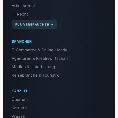
Arbeitsrecht
IT-Recht
FÜR VERBRAUCHER
→
BRANCHEN
E-Commerce & Online-Handel
Agenturen & Kreativwirtschaft
Medien & Unterhaltung
Reisebranche & Touristik
KANZLEI
Über uns
Karriere
Presse