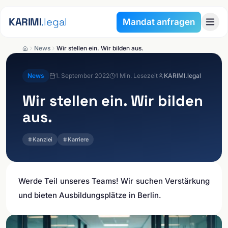
Zum Inhalt springen
KARIMI
.legal
Mandat anfragen
News
Wir stellen ein. Wir bilden aus.
News
1. September 2022
1
Min. Lesezeit
KARIMI.legal
Wir stellen ein. Wir bilden
aus.
Kanzlei
Karriere
Werde Teil unseres Teams! Wir suchen Verstärkung
und bieten Ausbildungsplätze in Berlin.