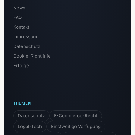
News
FAQ
Kontakt
Impressum
Datenschutz
Cookie-Richtlinie
Erfolge
THEMEN
Datenschutz
E-Commerce-Recht
Legal-Tech
Einstweilige Verfügung