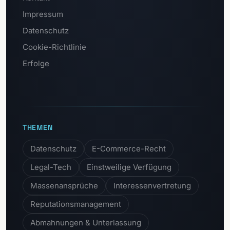
Impressum
Datenschutz
Cookie-Richtlinie
Erfolge
THEMEN
Datenschutz
E-Commerce-Recht
Legal-Tech
Einstweilige Verfügung
Massenansprüche
Interessenvertretung
Reputationsmanagement
Abmahnungen & Unterlassung