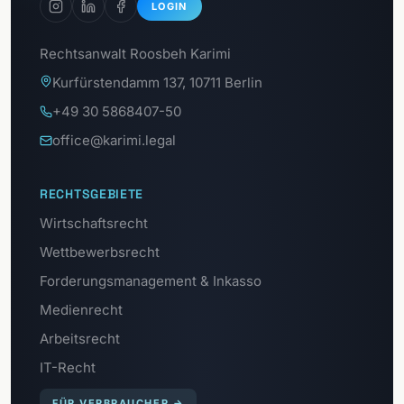
LOGIN
Rechtsanwalt Roosbeh Karimi
Kurfürstendamm 137, 10711 Berlin
+49 30 5868407-50
office@karimi.legal
RECHTSGEBIETE
Wirtschaftsrecht
Wettbewerbsrecht
Forderungsmanagement & Inkasso
Medienrecht
Arbeitsrecht
IT-Recht
FÜR VERBRAUCHER
→