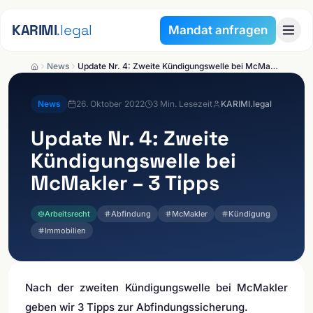
Zum Inhalt springen
KARIMI
.legal
Mandat anfragen
News
Update Nr. 4: Zweite Kündigungswelle bei McMakler – 3 Tipps
News
26. Oktober 2022
3
Min. Lesezeit
KARIMI.legal
Update Nr. 4: Zweite
Kündigungswelle bei
McMakler – 3 Tipps
Arbeitsrecht
Abfindung
McMakler
Kündigung
Immobilien
Nach der zweiten Kündigungswelle bei McMakler
geben wir 3 Tipps zur Abfindungssicherung.