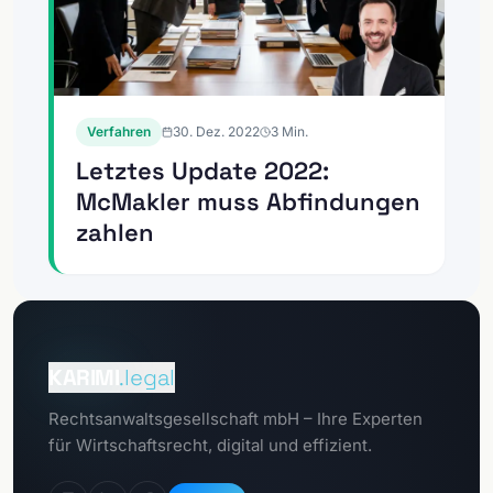
Verfahren
30. Dez. 2022
3
Min.
Letztes Update 2022:
McMakler muss Abfindungen
zahlen
Zum
Mandantenportal
KARIMI
.legal
Zum
Rechtsanwaltsgesellschaft mbH – Ihre Experten
Datenschutzportal
für Wirtschaftsrecht, digital und effizient.