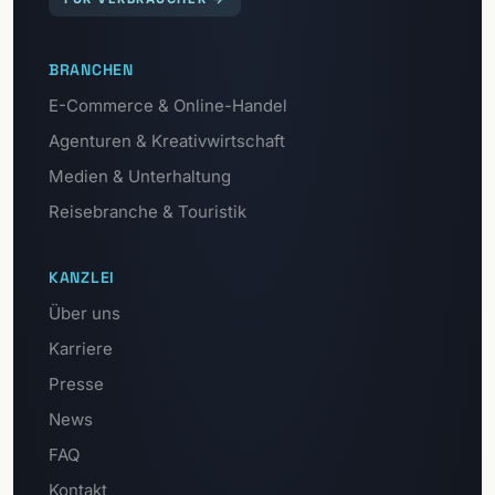
BRANCHEN
E-Commerce & Online-Handel
Agenturen & Kreativwirtschaft
Medien & Unterhaltung
Reisebranche & Touristik
KANZLEI
Über uns
Karriere
Presse
News
FAQ
Kontakt