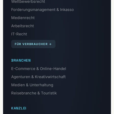
Wettbewerbsrecht
Forderungsmanagement & Inkasso
Medienrecht
Arbeitsrecht
IT-Recht
FÜR VERBRAUCHER
→
BRANCHEN
E-Commerce & Online-Handel
Agenturen & Kreativwirtschaft
Medien & Unterhaltung
Reisebranche & Touristik
KANZLEI