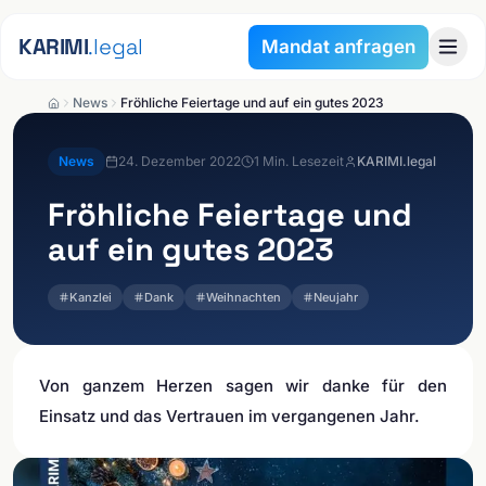
Zum Inhalt springen
KARIMI
.legal
Mandat anfragen
News
Fröhliche Feiertage und auf ein gutes 2023
News
24. Dezember 2022
1
Min. Lesezeit
KARIMI.legal
Fröhliche Feiertage und
auf ein gutes 2023
Kanzlei
Dank
Weihnachten
Neujahr
Von ganzem Herzen sagen wir danke für den
Einsatz und das Vertrauen im vergangenen Jahr.