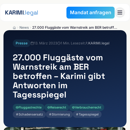
Zum Inhalt springen
KARIMI
.legal
Mandat anfragen
News
27.000 Fluggäste vom Warnstreik am BER betroffen – Karimi gibt Antworten im Tagesspiegel
Presse
13. März 2023
1
Min. Lesezeit
KARIMI.legal
27.000 Fluggäste vom
Warnstreik am BER
betroffen – Karimi gibt
Antworten im
Tagesspiegel
Fluggastrechte
Reiserecht
Verbraucherrecht
Schadensersatz
Stornierung
Tagesspiegel