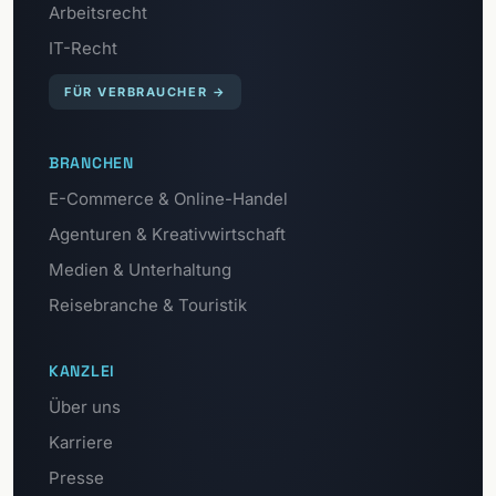
Arbeitsrecht
IT-Recht
FÜR VERBRAUCHER
→
BRANCHEN
E-Commerce & Online-Handel
Agenturen & Kreativwirtschaft
Medien & Unterhaltung
Reisebranche & Touristik
KANZLEI
Über uns
Karriere
Presse