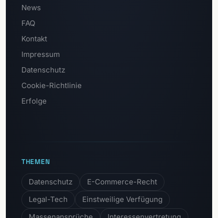
News
FAQ
Kontakt
Impressum
Datenschutz
Cookie-Richtlinie
Erfolge
THEMEN
Datenschutz
E-Commerce-Recht
Legal-Tech
Einstweilige Verfügung
Massenansprüche
Interessenvertretung