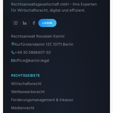
Zum
Rechtsanwaltsgesellschaft mbH – Ihre Experten
Datenschutzportal
für Wirtschaftsrecht, digital und effizient.
LOGIN
Rechtsanwalt Roosbeh Karimi
Kurfürstendamm 137, 10711 Berlin
+49 30 5868407-50
office@karimi.legal
RECHTSGEBIETE
Wirtschaftsrecht
Wettbewerbsrecht
Forderungsmanagement & Inkasso
Medienrecht