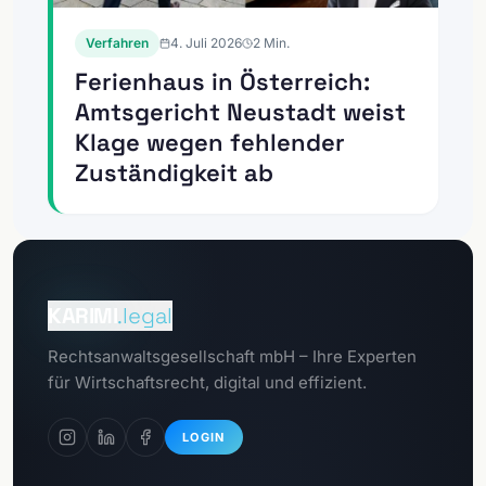
Verfahren
4. Juli 2026
2
Min.
Ferienhaus in Österreich:
Amtsgericht Neustadt weist
Klage wegen fehlender
Zuständigkeit ab
Zum
Mandantenportal
KARIMI
.legal
Zum
Rechtsanwaltsgesellschaft mbH – Ihre Experten
Datenschutzportal
für Wirtschaftsrecht, digital und effizient.
LOGIN