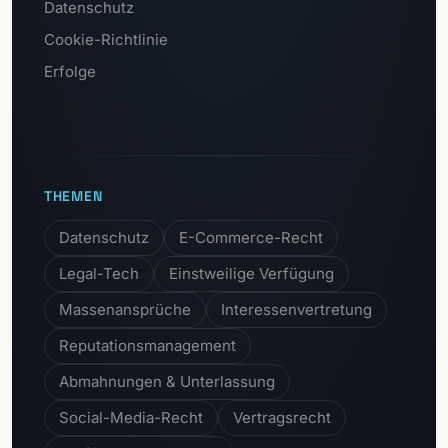
Datenschutz
Cookie-Richtlinie
Erfolge
THEMEN
Datenschutz
E-Commerce-Recht
Legal-Tech
Einstweilige Verfügung
Massenansprüche
Interessenvertretung
Reputationsmanagement
Abmahnungen & Unterlassung
Social-Media-Recht
Vertragsrecht