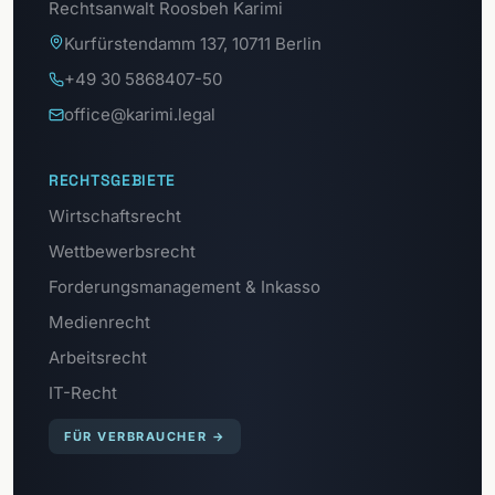
Rechtsanwalt Roosbeh Karimi
Kurfürstendamm 137, 10711 Berlin
+49 30 5868407-50
office@karimi.legal
RECHTSGEBIETE
Wirtschaftsrecht
Wettbewerbsrecht
Forderungsmanagement & Inkasso
Medienrecht
Arbeitsrecht
IT-Recht
FÜR VERBRAUCHER
→