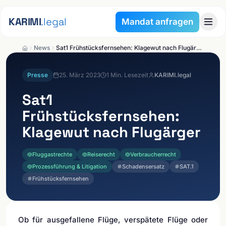
Zum Inhalt springen
KARIMI
.legal
Mandat anfragen
News
Sat1 Frühstücksfernsehen: Klagewut nach Flugärger
Presse
25. März 2023
1
Min. Lesezeit
KARIMI.legal
Sat1
Frühstücksfernsehen:
Klagewut nach Flugärger
Fluggastrechte
Reiserecht
Verbraucherrecht
Prozessführung & Litigation
Schadensersatz
SAT.1
Frühstücksfernsehen
Ob für ausgefallene Flüge, verspätete Flüge oder