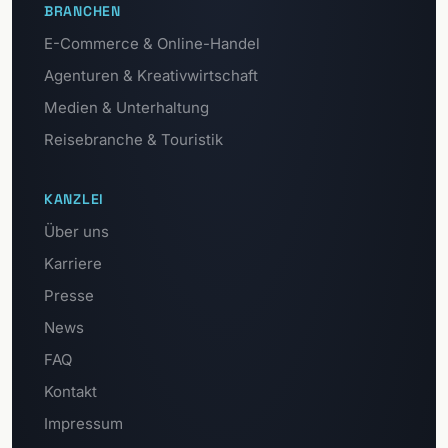
BRANCHEN
E-Commerce & Online-Handel
Agenturen & Kreativwirtschaft
Medien & Unterhaltung
Reisebranche & Touristik
KANZLEI
Über uns
Karriere
Presse
News
FAQ
Kontakt
Impressum