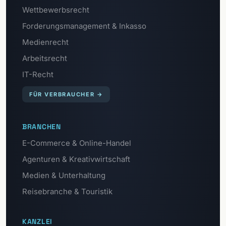
Wettbewerbsrecht
Forderungsmanagement & Inkasso
Medienrecht
Arbeitsrecht
IT-Recht
FÜR VERBRAUCHER
→
BRANCHEN
E-Commerce & Online-Handel
Agenturen & Kreativwirtschaft
Medien & Unterhaltung
Reisebranche & Touristik
KANZLEI