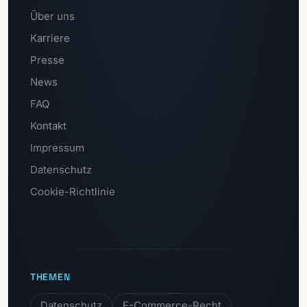
Über uns
Karriere
Presse
News
FAQ
Kontakt
Impressum
Datenschutz
Cookie-Richtlinie
THEMEN
Datenschutz
E-Commerce-Recht