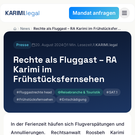
Zum Inhalt springen
KARIMI
.legal
Mandat anfragen
News
Rechte als Fluggast – RA Karimi im Frühstücksfernsehen
Presse
20. August 2024
1
Min. Lesezeit
KARIMI.legal
Rechte als Fluggast – RA
Karimi im
Frühstücksfernsehen
Fluggastrechte head
Reisebranche & Touristik
SAT.1
Frühstücksfernsehen
Entschädigung
In der Ferienzeit häufen sich Flugverspätungen und
Annullierungen. Rechtsanwalt Roosbeh Karimi