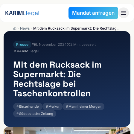
Zum Inhalt springen
KARIMI
.legal
Mandat anfragen
News
Mit dem Rucksack im Supermarkt: Die Rechtslage bei Taschenkontrollen
Presse
6. November 2024
2
Min. Lesezeit
KARIMI.legal
Mit dem Rucksack im
Supermarkt: Die
Rechtslage bei
Taschenkontrollen
Einzelhandel
Merkur
Mannheimer Morgen
Süddeutsche Zeitung