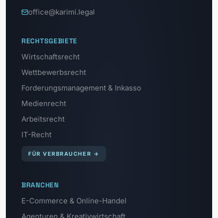
office@karimi.legal
RECHTSGEBIETE
Wirtschaftsrecht
Wettbewerbsrecht
Forderungsmanagement & Inkasso
Medienrecht
Arbeitsrecht
IT-Recht
FÜR VERBRAUCHER
→
BRANCHEN
E-Commerce & Online-Handel
Agenturen & Kreativwirtschaft