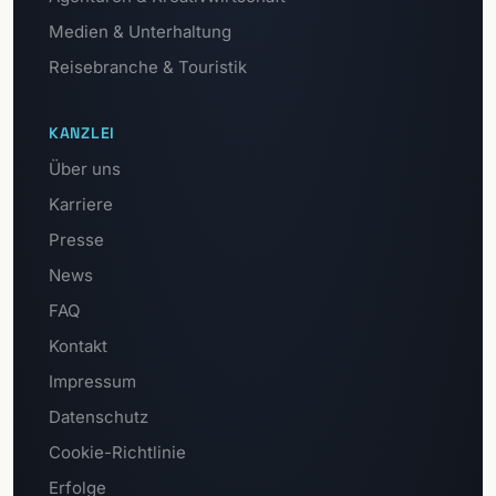
Medien & Unterhaltung
Reisebranche & Touristik
KANZLEI
Über uns
Karriere
Presse
News
FAQ
Kontakt
Impressum
Datenschutz
Cookie-Richtlinie
Erfolge