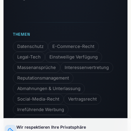
THEMEN
Datenschutz
E-Commerce-Recht
Legal-Tech
Einstweilige Verfügung
Massenansprüche
Interessenvertretung
Reputationsmanagement
Abmahnungen & Unterlassung
Social-Media-Recht
Vertragsrecht
Irreführende Werbung
Vergleichende Werbung
Wir respektieren Ihre Privatsphäre
Unlautere Geschäftspraktiken