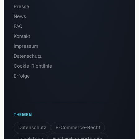
Presse
News
FAQ
Kontakt
Impressum
Datenschutz
Cookie-Richtlinie
Erfolge
THEMEN
Datenschutz
E-Commerce-Recht
Legal-Tech
Einstweilige Verfügung