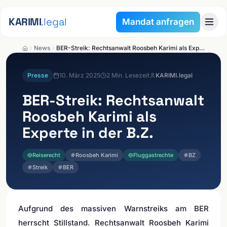
Zum Inhalt springen
KARIMI
.legal
Mandat anfragen
News
BER-Streik: Rechtsanwalt Roosbeh Karimi als Experte in der B.Z.
Presse
10. März 2025
2
Min. Lesezeit
KARIMI.legal
BER-Streik: Rechtsanwalt
Roosbeh Karimi als
Experte in der B.Z.
Reiserecht
Roosbeh Karimi
Fluggastrechte
BZ
Streik
BER
Aufgrund des massiven Warnstreiks am BER
herrscht Stillstand. Rechtsanwalt Roosbeh Karimi