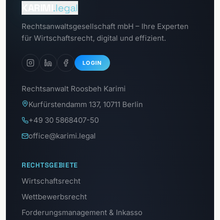
Mandantenportal
KARIMI
.legal
Zum
Rechtsanwaltsgesellschaft mbH – Ihre Experten
Datenschutzportal
für Wirtschaftsrecht, digital und effizient.
LOGIN
Rechtsanwalt Roosbeh Karimi
Kurfürstendamm 137, 10711 Berlin
+49 30 5868407-50
office@karimi.legal
RECHTSGEBIETE
Wirtschaftsrecht
Wettbewerbsrecht
Forderungsmanagement & Inkasso