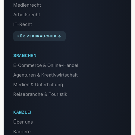
Medienrecht
Arbeitsrecht
IT-Recht
FÜR VERBRAUCHER
→
BRANCHEN
E-Commerce & Online-Handel
Agenturen & Kreativwirtschaft
Medien & Unterhaltung
Reisebranche & Touristik
KANZLEI
Über uns
Karriere