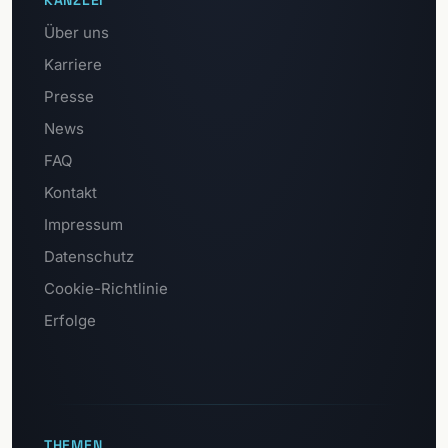
KANZLEI
Über uns
Karriere
Presse
News
FAQ
Kontakt
Impressum
Datenschutz
Cookie-Richtlinie
Erfolge
THEMEN