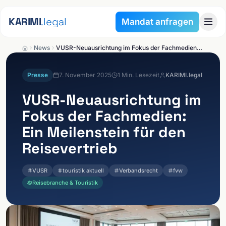
Zum Inhalt springen
KARIMI
.legal
Mandat anfragen
News
VUSR-Neuausrichtung im Fokus der Fachmedien: Ein Meilenstein für den Reisevertrieb
Presse
7. November 2025
1
Min. Lesezeit
KARIMI.legal
VUSR-Neuausrichtung im
Fokus der Fachmedien:
Ein Meilenstein für den
Reisevertrieb
VUSR
touristik aktuell
Verbandsrecht
fvw
Reisebranche & Touristik