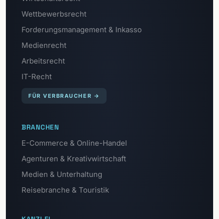
Wettbewerbsrecht
Forderungsmanagement & Inkasso
Medienrecht
Arbeitsrecht
IT-Recht
FÜR VERBRAUCHER
→
BRANCHEN
E-Commerce & Online-Handel
Agenturen & Kreativwirtschaft
Medien & Unterhaltung
Reisebranche & Touristik