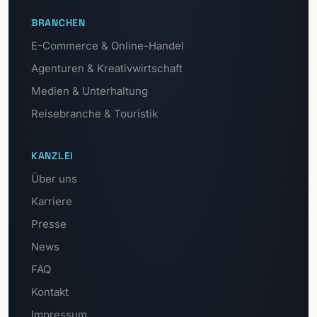
BRANCHEN
E-Commerce & Online-Handel
Agenturen & Kreativwirtschaft
Medien & Unterhaltung
Reisebranche & Touristik
KANZLEI
Über uns
Karriere
Presse
News
FAQ
Kontakt
Impressum