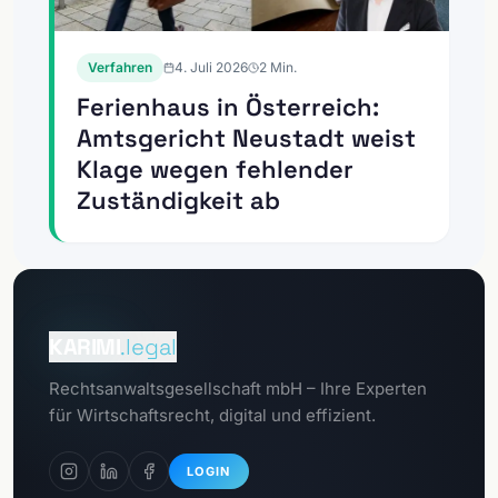
Verfahren
4. Juli 2026
2
Min.
Ferienhaus in Österreich:
Amtsgericht Neustadt weist
Klage wegen fehlender
Zuständigkeit ab
Zum
Mandantenportal
KARIMI
.legal
Zum
Rechtsanwaltsgesellschaft mbH – Ihre Experten
Datenschutzportal
für Wirtschaftsrecht, digital und effizient.
LOGIN