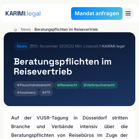
Zum Inhalt springen
KARIMI
.legal
Mandat anfragen
News
Beratungspflichten im Reisevertrieb
News
10. November 2025
2
Min. Lesezeit
KARIMI.legal
Beratungspflichten im
Reisevertrieb
Pauschalreiserecht
Reiserecht
Verbraucherrecht
Insolvenz
FTI
Auf der VUSR-Tagung in Düsseldorf stritten
Branche und Verbände intensiv über die
Beratungspflichten von Reisebüros im Zuge der