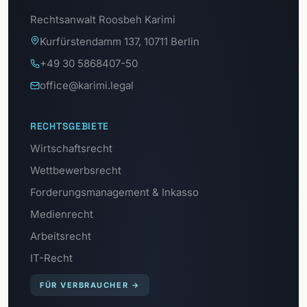
Rechtsanwalt Roosbeh Karimi
Kurfürstendamm 137, 10711 Berlin
+49 30 5868407-50
office@karimi.legal
RECHTSGEBIETE
Wirtschaftsrecht
Wettbewerbsrecht
Forderungsmanagement & Inkasso
Medienrecht
Arbeitsrecht
IT-Recht
FÜR VERBRAUCHER
→