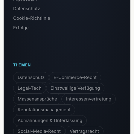
Datenschutz
Cookie-Richtlinie
Erfolge
THEMEN
Datenschutz
E-Commerce-Recht
Legal-Tech
Einstweilige Verfügung
Massenansprüche
Interessenvertretung
Reputationsmanagement
Abmahnungen & Unterlassung
Social-Media-Recht
Vertragsrecht