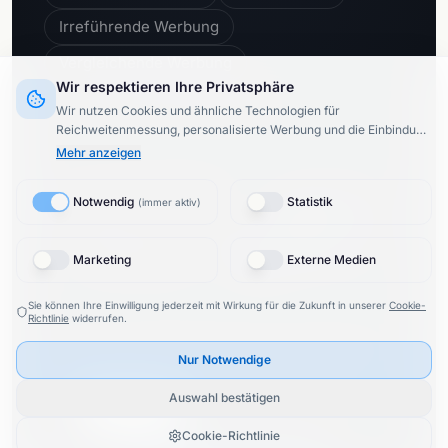
Irreführende Werbung
Vergleichende Werbung
Wir respektieren Ihre Privatsphäre
Unlautere Geschäftspraktiken
Wir nutzen Cookies und ähnliche Technologien für
Reichweitenmessung, personalisierte Werbung und die Einbindung
externer Inhalte (§ 25 TTDSG).
Dabei werden Daten von
8
Mehr anzeigen
Drittanbietern
verarbeitet.
Bei Aktivierung von Google- oder
Meta-Diensten können Daten in die USA übertragen werden
Newsletter abonnieren:
Notwendig
Statistik
(
immer aktiv
)
(Drittlandtransfer).
Datenschutzerklärung
4.8
/ 5
100
%
748
Bewertungen
empfehlen uns
Marketing
Externe Medien
Sie können Ihre Einwilligung jederzeit mit Wirkung für die Zukunft in unserer
Cookie-
Richtlinie
widerrufen.
© 2015–
2026
KARIMI.legal Rechtsanwaltsgesellschaft
Nur Notwendige
mbH
& Rechtsanwalt Roosbeh Karimi.
Alle Rechte
vorbehalten.
Auswahl bestätigen
🇬🇧
English
Proudly made by
K86 Group
Cookie-Richtlinie