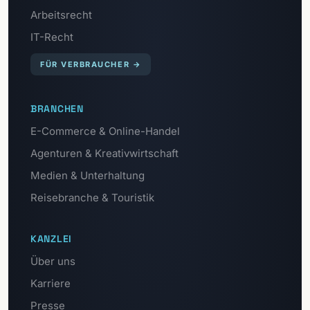
Arbeitsrecht
IT-Recht
FÜR VERBRAUCHER
→
BRANCHEN
E-Commerce & Online-Handel
Agenturen & Kreativwirtschaft
Medien & Unterhaltung
Reisebranche & Touristik
KANZLEI
Über uns
Karriere
Presse