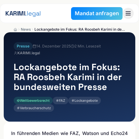
Zum Inhalt springen
KARIMI
.legal
Mandat anfragen
News
Lockangebote im Fokus: RA Roosbeh Karimi in der bundesweiten Presse
Presse
14. Dezember 2025
2
Min. Lesezeit
KARIMI.legal
Lockangebote im Fokus:
RA Roosbeh Karimi in der
bundesweiten Presse
Wettbewerbsrecht
FAZ
Lockangebote
Verbraucherschutz
In führenden Medien wie FAZ, Watson und Echo24