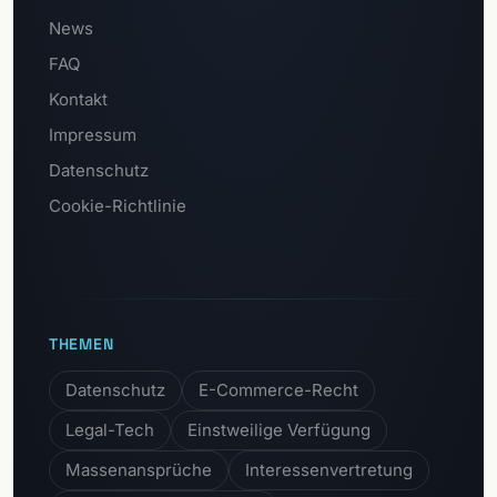
News
FAQ
Kontakt
Impressum
Datenschutz
Cookie-Richtlinie
THEMEN
Datenschutz
E-Commerce-Recht
Legal-Tech
Einstweilige Verfügung
Massenansprüche
Interessenvertretung