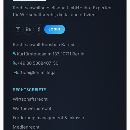
Zum
Rechtsanwaltsgesellschaft mbH – Ihre Experten
Datenschutzportal
für Wirtschaftsrecht, digital und effizient.
LOGIN
Rechtsanwalt Roosbeh Karimi
Kurfürstendamm 137, 10711 Berlin
+49 30 5868407-50
office@karimi.legal
RECHTSGEBIETE
Wirtschaftsrecht
Wettbewerbsrecht
Forderungsmanagement & Inkasso
Medienrecht