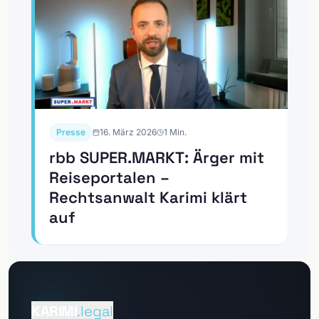
Presse
16. März 2026
1
Min.
rbb SUPER.MARKT: Ärger mit
Reiseportalen –
Rechtsanwalt Karimi klärt
auf
Zum
Mandantenportal
KARIMI
.legal