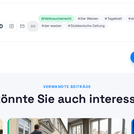
Verbraucherrecht
Der Westen
Tageblatt
e
der westen
Süddeutsche Zeitung
VERWANDTE BEITRÄGE
önnte Sie auch interes