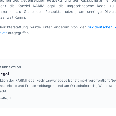
Zeichen des gegenseitigen Respekts und der Rücksichtnahme. U
iehlt die Kanzlei KARIMI.legal, die ungeschriebene Regel zu 
ntrenner als Geste des Respekts nutzen, um unnötige Diskuss
sanwalt Karimi.
Berichterstattung wurde unter anderem von der
Süddeutschen Z
latt
aufgegriffen.
E REDAKTION
legal
ktion der KARIMI.legal Rechtsanwaltsgesellschaft mbH veröffentlicht Ne
nsberichte und Pressemeldungen rund um Wirtschaftsrecht, Wettbewe
echt.
n-Profil