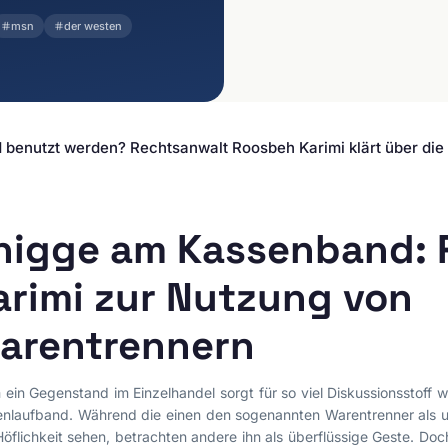
Datenschutz
Agenturen &
msn
der westen
Kreativwirtschaft
E-Commerce-Recht
Medien & Unterhaltung
Legal-Tech
Reisebranche & Touristik
Einstweilige Verfügung
Massenansprüche
enutzt werden? Rechtsanwalt Roosbeh Karimi klärt über die 
Interessenvertretung
Reputationsmanagement
Abmahnungen &
nigge am Kassenband: 
Unterlassung
Social-Media-Recht
arimi zur Nutzung von
Vertragsrecht
arentrennern
Irreführende Werbung
Vergleichende Werbung
Unlautere
ein Gegenstand im Einzelhandel sorgt für so viel Diskussionsstoff 
Geschäftspraktiken
nlaufband. Während die einen den sogenannten Warentrenner als 
öflichkeit sehen, betrachten andere ihn als überflüssige Geste. Doch