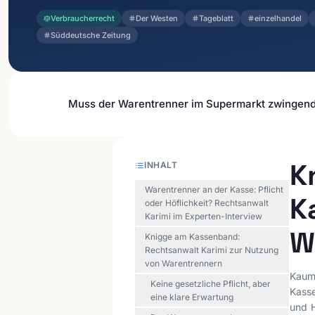
Verbraucherrecht
Der Westen
Tageblatt
einzelhandel
Süddeutsche Zeitung
Muss der Warentrenner im Supermarkt zwingend b
K
INHALT
Warentrenner an der Kasse: Pflicht
K
oder Höflichkeit? Rechtsanwalt
Karimi im Experten-Interview
W
Knigge am Kassenband:
Rechtsanwalt Karimi zur Nutzung
von Warentrennern
Kaum 
Keine gesetzliche Pflicht, aber
Kasse
eine klare Erwartung
und H