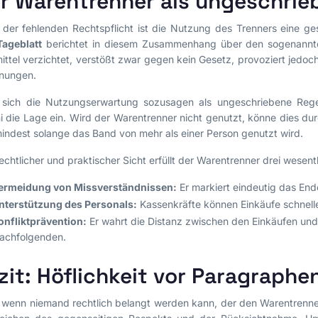
r Warentrenner als ungeschrie
 der fehlenden Rechtspflicht ist die Nutzung des Trenners eine gese
Tageblatt
berichtet in diesem Zusammenhang über den sogenannt
mittel verzichtet, verstößt zwar gegen kein Gesetz, provoziert jedoc
nungen.
l sich die Nutzungserwartung sozusagen als ungeschriebene Rege
i die Lage ein. Wird der Warentrenner nicht genutzt, könne dies du
indest solange das Band von mehr als einer Person genutzt wird.
echtlicher und praktischer Sicht erfüllt der Warentrenner drei wesent
ermeidung von Missverständnissen:
Er markiert eindeutig das End
nterstützung des Personals:
Kassenkräfte können Einkäufe schnelle
onfliktprävention:
Er wahrt die Distanz zwischen den Einkäufen und
achfolgenden.
zit: Höflichkeit vor Paragraphe
wenn niemand rechtlich belangt werden kann, der den Warentrenner