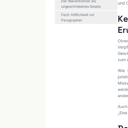
Der Warentrenner als
und C
ungeschriebenes Gesetz
Fazit: Höflichkeit vor
Ke
Paragraphen
Er
Obwoh
Verp
Gesch
zum A
Wie 
juri
Missv
werd
ande
Auch
„Eine