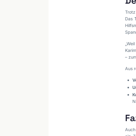
De
Trotz
Das
Hilfs
Span
„Wei
Karim
– zum
Aus r
V
U
K
N
Fa
Auch 