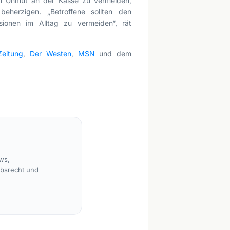
m Unmut an der Kasse zu vermeiden,
beherzigen. „Betroffene sollten den
ionen im Alltag zu vermeiden“, rät
eitung
,
Der Westen
,
MSN
und dem
ws,
rbsrecht und