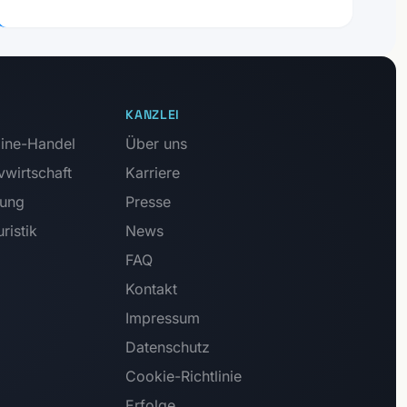
KANZLEI
ine-Handel
Über uns
vwirtschaft
Karriere
tung
Presse
ristik
News
FAQ
Kontakt
Impressum
Datenschutz
Cookie-Richtlinie
Erfolge