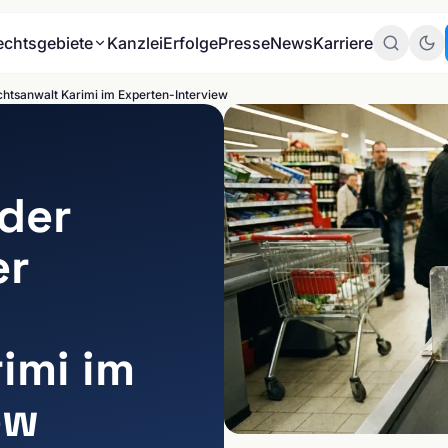
echtsgebiete
Kanzlei
Erfolge
Presse
News
Karriere
echtsanwalt Karimi im Experten-Interview
Zum
Mandante
Zum
der
Datenschu
er
imi im
BRANCHEN
ew
E-Commerce & Online-
THEMEN
Handel