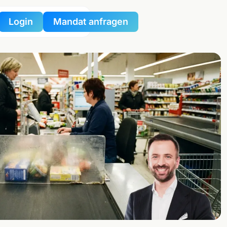
Login
Mandat anfragen
nportal
tzportal