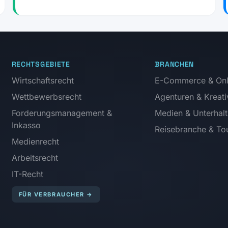
RECHTSGEBIETE
BRANCHEN
Wirtschaftsrecht
E-Commerce & Onl
Wettbewerbsrecht
Agenturen & Kreati
Forderungsmanagement &
Medien & Unterhal
Inkasso
Reisebranche & Tou
Medienrecht
Arbeitsrecht
IT-Recht
FÜR VERBRAUCHER
→