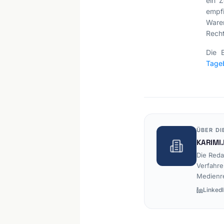
ein 
empf
Ware
Recht
Die 
Tageb
ÜBER DI
KARIMI.
Die Reda
Verfahre
Medienr
LinkedI