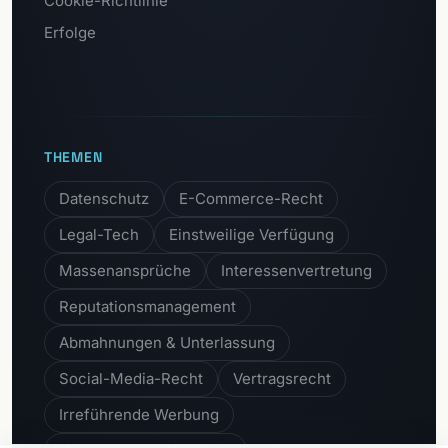
Cookie-Richtlinie
Erfolge
THEMEN
Datenschutz
E-Commerce-Recht
Legal-Tech
Einstweilige Verfügung
Massenansprüche
Interessenvertretung
Reputationsmanagement
Abmahnungen & Unterlassung
Social-Media-Recht
Vertragsrecht
Irreführende Werbung