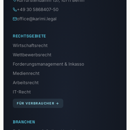
Kurfürstendamm 137, 10711 Berlin
+49 30 5868407-50
office@karimi.legal
RECHTSGEBIETE
Wirtschaftsrecht
Wettbewerbsrecht
Forderungsmanagement & Inkasso
Medienrecht
Arbeitsrecht
IT-Recht
FÜR VERBRAUCHER
→
BRANCHEN