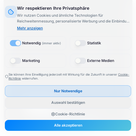
Vergleichende Werbung
Wir respektieren Ihre Privatsphäre
Unlautere Geschäftspraktiken
Wir nutzen Cookies und ähnliche Technologien für
Reichweitenmessung, personalisierte Werbung und die Einbindung
externer Inhalte (§ 25 TTDSG).
Dabei werden Daten von
8
Mehr anzeigen
Drittanbietern
verarbeitet.
Bei Aktivierung von Google- oder
Meta-Diensten können Daten in die USA übertragen werden
Newsletter abonnieren:
Notwendig
Statistik
(
immer aktiv
)
(Drittlandtransfer).
Datenschutzerklärung
4.8
/ 5
100
%
748
Bewertungen
empfehlen uns
Marketing
Externe Medien
Sie können Ihre Einwilligung jederzeit mit Wirkung für die Zukunft in unserer
Cookie-
Richtlinie
widerrufen.
© 2015–
2026
KARIMI.legal Rechtsanwaltsgesellschaft
Nur Notwendige
mbH
& Rechtsanwalt Roosbeh Karimi.
Alle Rechte
vorbehalten.
Auswahl bestätigen
🇬🇧
English
Proudly made by
K86 Group
Cookie-Richtlinie
🇬🇧
Switch to English
Alle akzeptieren