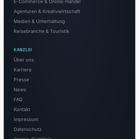
E-Commerce & Online-Handel
Agenturen & Kreativwirtschaft
Medien & Unterhaltung
Reisebranche & Touristik
KANZLEI
Über uns
Karriere
Presse
News
FAQ
Kontakt
Impressum
Datenschutz