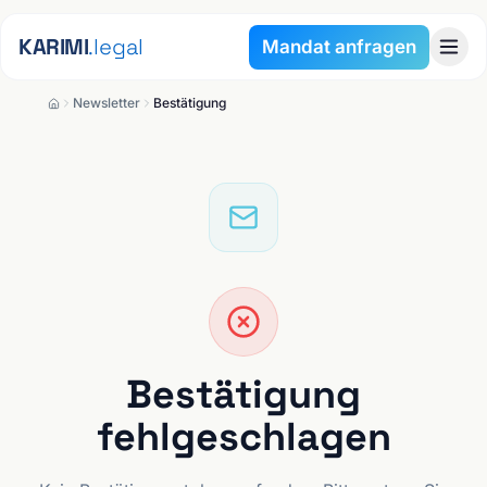
Zum Inhalt springen
KARIMI
.legal
Mandat anfragen
Newsletter
Bestätigung
Bestätigung
fehlgeschlagen