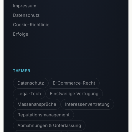
Impressum
Datenschutz
Cookie-Richtlinie
Erfolge
THEMEN
Datenschutz
E-Commerce-Recht
Legal-Tech
Einstweilige Verfügung
Massenansprüche
Interessenvertretung
Reputationsmanagement
Abmahnungen & Unterlassung