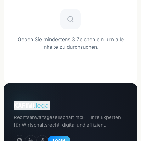
Geben Sie mindestens 3 Zeichen ein, um alle
Inhalte zu durchsuchen.
Zum
Mandantenportal
KARIMI
.legal
Zum
Rechtsanwaltsgesellschaft mbH – Ihre Experten
Datenschutzportal
für Wirtschaftsrecht, digital und effizient.
LOGIN