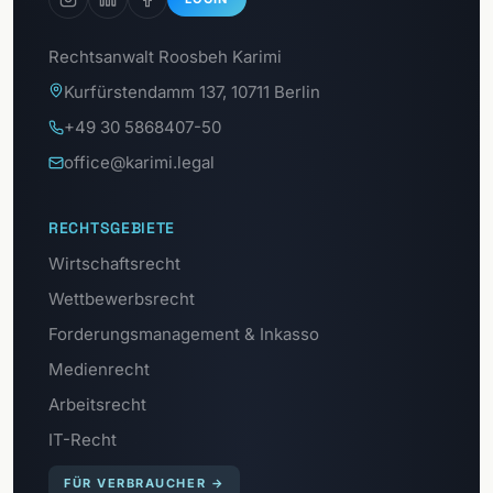
Rechtsanwalt Roosbeh Karimi
Kurfürstendamm 137, 10711 Berlin
+49 30 5868407-50
office@karimi.legal
RECHTSGEBIETE
Wirtschaftsrecht
Wettbewerbsrecht
Forderungsmanagement & Inkasso
Medienrecht
Arbeitsrecht
IT-Recht
FÜR VERBRAUCHER
→