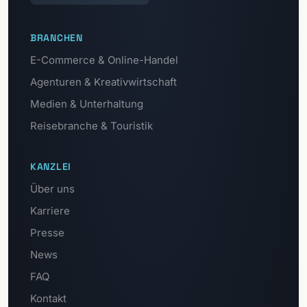
BRANCHEN
E-Commerce & Online-Handel
Agenturen & Kreativwirtschaft
Medien & Unterhaltung
Reisebranche & Touristik
KANZLEI
Über uns
Karriere
Presse
News
FAQ
Kontakt