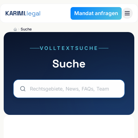
Zum Inhalt springen
KARIMI
.legal
Mandat anfragen
Suche
VOLLTEXTSUCHE
Suche