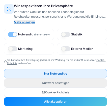
Wir respektieren Ihre Privatsphäre
Wir nutzen Cookies und ähnliche Technologien für
Reichweitenmessung, personalisierte Werbung und die Einbindung
externer Inhalte (§ 25 TTDSG).
Dabei werden Daten von
8
Mehr anzeigen
Drittanbietern
verarbeitet.
Bei Aktivierung von Google- oder
Meta-Diensten können Daten in die USA übertragen werden
Notwendig
Statistik
(
immer aktiv
)
(Drittlandtransfer).
Datenschutzerklärung
Marketing
Externe Medien
Sie können Ihre Einwilligung jederzeit mit Wirkung für die Zukunft in unserer
Cookie-
Richtlinie
widerrufen.
Nur Notwendige
Auswahl bestätigen
Cookie-Richtlinie
Alle akzeptieren