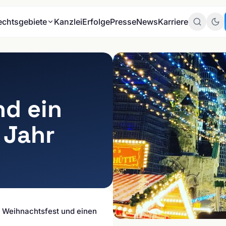
echtsgebiete
Kanzlei
Erfolge
Presse
News
Karriere
Zum
Mandante
Zum
nd ein
Datenschu
 Jahr
BRANCHEN
 Weihnachtsfest und einen
E-Commerce & Online-
THEMEN
Handel