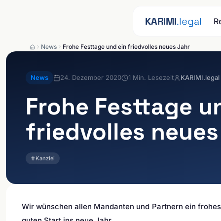
Zum Inhalt springen
KARIMI
.legal
R
News
Frohe Festtage und ein friedvolles neues Jahr
News
24. Dezember 2020
1
Min. Lesezeit
KARIMI.legal
Frohe Festtage u
friedvolles neues
Kanzlei
Wir wünschen allen Mandanten und Partnern ein frohes
guten Start ins neue Jahr.