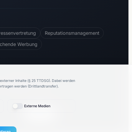
ressenvertretung
Reputationsmanagement
ichende Werbung
externer Inhalte (§ 25 TTDSG).
Dabei werden
100
%
empfehlen uns
tragen werden (Drittlandtransfer).
Externe Medien
🇬🇧
English
Proudly made by
K86 Group
ptieren