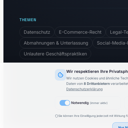
THEMEN
Datenschutz
E-Commerce-Recht
Legal-T
Abmahnungen & Unterlassung
Social-Media-
Unlautere Geschäftspraktiken
Wir respektieren Ihre Privatsp
Wir nutzen Cookies und ähnliche Tech
Newsletter abonnieren:
Daten von
8
Drittanbietern
verarbeitet
Datenschutzerklärung
Notwendig
(
immer aktiv
)
© 2015–
2026
KARIMI.legal Rechtsanwaltsgesellschaft m
Sie können Ihre Einwilligung jederzeit mit Wirkung f
Nur N