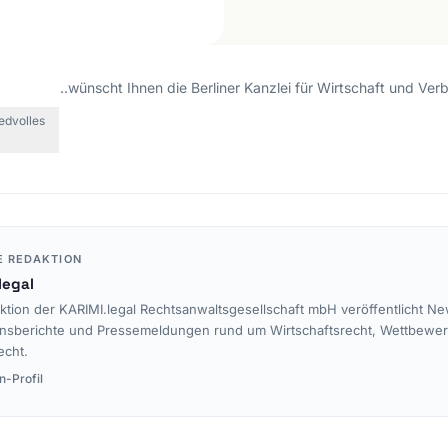
Datenschutz
Agenturen &
Kreativwirtschaft
E-Commerce-Recht
Medien & Unterhaltung
Legal-Tech
..wünscht Ihnen die Berliner Kanzlei für Wirtschaft und Ver
Reisebranche & Touristik
Einstweilige Verfügung
iedvolles
Massenansprüche
Interessenvertretung
Reputationsmanagement
Abmahnungen &
Unterlassung
E REDAKTION
Social-Media-Recht
legal
Vertragsrecht
ktion der KARIMI.legal Rechtsanwaltsgesellschaft mbH veröffentlicht Ne
nsberichte und Pressemeldungen rund um Wirtschaftsrecht, Wettbewe
Irreführende Werbung
echt.
Vergleichende Werbung
n-Profil
Unlautere
Geschäftspraktiken