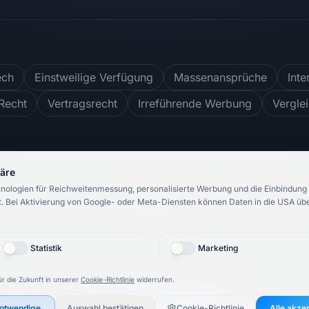
ech
Einstweilige Verfügung
Massenansprüche
Inte
Recht
Vertragsrecht
Irreführende Werbung
Vergle
häre
nologien für Reichweitenmessung, personalisierte Werbung und die Einbindung 
4.8
/ 5
748
Bewertungen
.
Bei Aktivierung von Google- oder Meta-Diensten können Daten in die USA über
Statistik
Marketing
bH
& Rechtsanwalt Roosbeh Karimi.
Alle Rechte vorbehalten.
ür die Zukunft in unserer
Cookie-Richtlinie
widerrufen.
🇬🇧
otwendige
Auswahl bestätigen
Switch to English
Cookie-Richtlinie
Alle akze