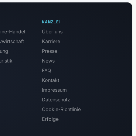
KANZLEI
ine-Handel
Über uns
vwirtschaft
Karriere
tung
Presse
ristik
News
FAQ
Kontakt
Impressum
Datenschutz
Cookie-Richtlinie
Erfolge