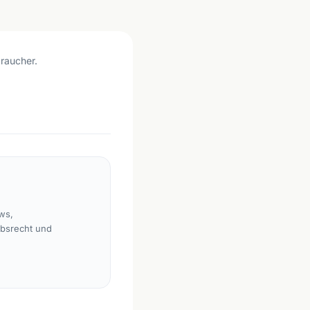
braucher.
ws,
rbsrecht und